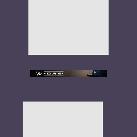
NEW ERA X JUSTFITTEDS –
SAKURA 2026 – 59FIFTY
More
NEW ERA X LIDS X SIMPSONS